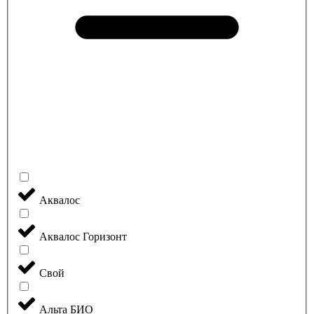
Аквалос
Аквалос Горизонт
Свой
Альта БИО