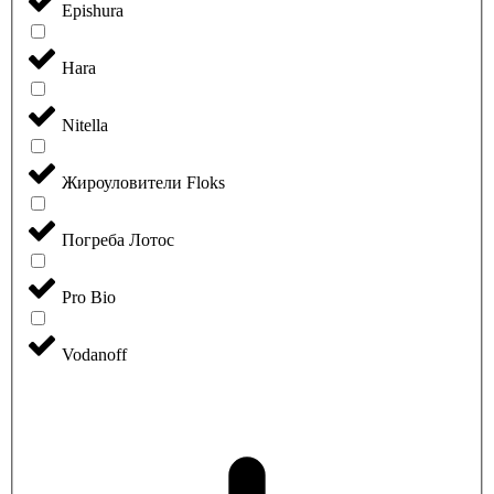
Epishura
Hara
Nitella
Жироуловители Floks
Погреба Лотос
Pro Bio
Vodanoff