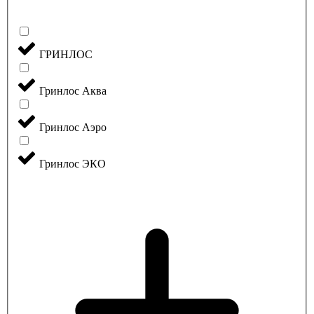
ГРИНЛОС
Гринлос Аква
Гринлос Аэро
Гринлос ЭКО