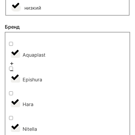
низкий
Бренд
Aquaplast
Epishura
Hara
Nitella