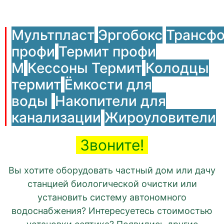
Мультпласт
Эргобокс
Трансф
профи
Термит профи
М
Кессоны Термит
Колодцы
термит
Ёмкости для
воды
Накопители для
канализации
Жироуловители
Звоните!
Вы хотите оборудовать частный дом или дачу
станцией биологической очистки или
установить систему автономного
водоснабжения? Интересуетесь стоимостью