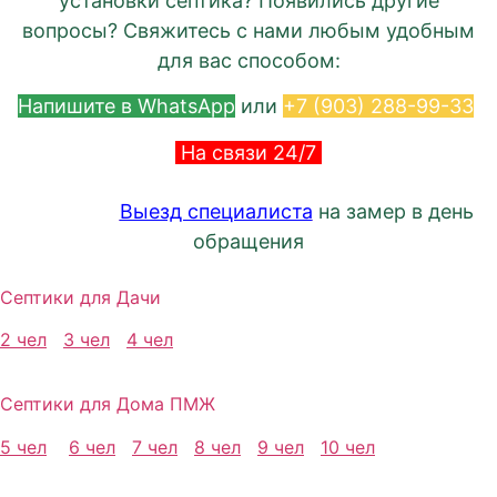
установки септика? Появились другие
вопросы? Свяжитесь с нами любым удобным
для вас способом:
Напишите в WhatsApp
или
+7 (903) 288-99-33
На связи 24/7
Выезд специалиста
на замер в день
обращения
Септики для Дачи
2 чел
3 чел
4 чел
Септики для Дома ПМЖ
5 чел
6 чел
7 чел
8 чел
9 чел
10 чел