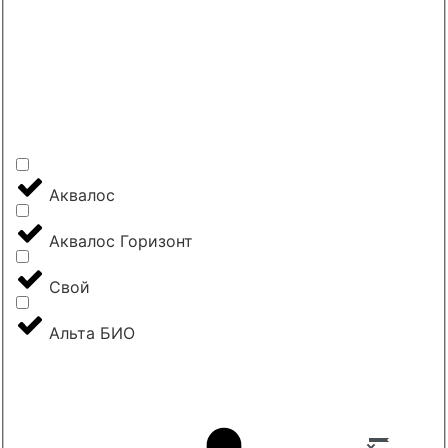
Аквалос
Аквалос Горизонт
Свой
Альта БИО