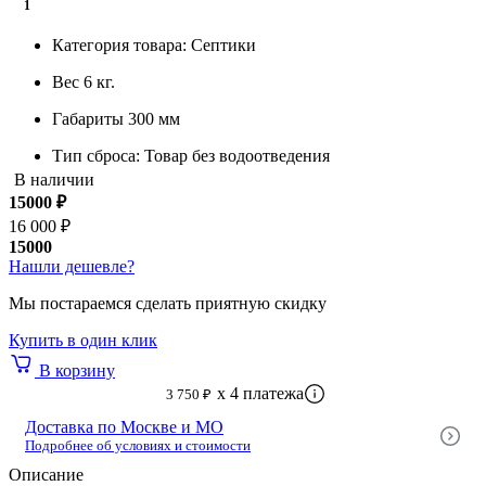
1
Категория товара:
Септики
Вес
6 кг.
Габариты
300 мм
Тип сброса:
Товар без водоотведения
В наличии
Уровень УГВ
низкий
15000
₽
16 000 ₽
Подвод. труба
0,9 см.
15000
Нашли дешевле?
Гарантия производителя
5 лет
Мы постараемся сделать приятную скидку
Пользователей:
90 человек
Купить в один клик
Пользователей:
9 человек
В корзину
Пользователей:
80 человек
x 4 платежа
3 750 ₽
Пользователей:
8 человек
Доставка по Москве и МО
Подробнее об условиях и стоимости
Пользователей:
75 человек
Описание