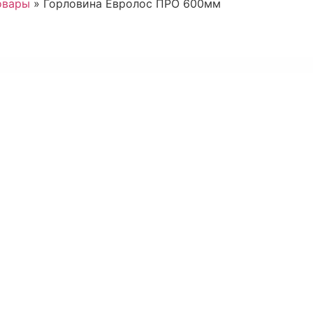
овары
»
Горловина Евролос ПРО 600мм