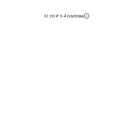
x 4 платежа
92 293 ₽