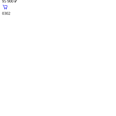
95 900 ₽
0302