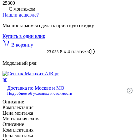
Степень очистки
98 %
25300
С монтажом
Тип сброса:
Самотечный сброс
Нашли дешевле?
Подвод. труба
52 см.
Мы постараемся сделать приятную скидку
Гарантия производителя
3 года
Купить в один клик
Пользователей:
2 человека
В корзину
x 4 платежа
23 038 ₽
Проживание:
Септики для туалета
Модельный ряд:
Материал:
Полипропилен
Производитель:
Малахит
pr
Модельный ряд:
Доставка по Москве и МО
Подробнее об условиях и стоимости
Описание
pr
Комплектация
PDF Паспорт
Цена монтажа
Монтажная схема
Описание
Комплектация
Цена монтажа