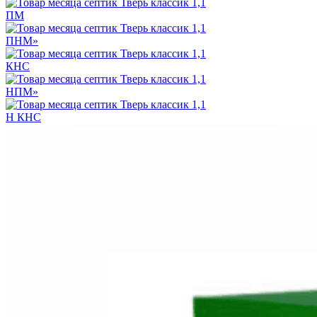
ПМ
ПНМ»
КНС
НПМ»
Н КНС