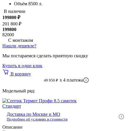
Объём
8500 л.
В наличии
Габариты
3360x1970x2590 мм
199800
₽
Производительность
3500 л/с
201 800 ₽
199800
Степень очистки
65 %
82000
С монтажом
Тип сброса:
Принудительный сброс
Нашли дешевле?
Уровень УГВ
низкий
Мы постараемся сделать приятную скидку
Подвод. труба
70 см.
Купить в один клик
Гарантия производителя
2 года
В корзину
x 4 платежа
49 950 ₽
Пользователей:
20 человек
Модельный ряд:
Проживание:
Септики для загородного дома
Материал:
Полиэтилен
Стандарт
Производитель:
Мультпласт
Доставка по Москве и МО
Подробнее об условиях и стоимости
Модельный ряд:
Описание