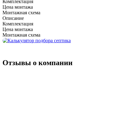
Комплектация
Цена монтажа
Стандарт
Монтажная схема
PDF Паспорт
Описание
Комплектация
PDF Схема Термит Профи 8.5 PR
Цена монтажа
Монтажная схема
Отзывы о компании